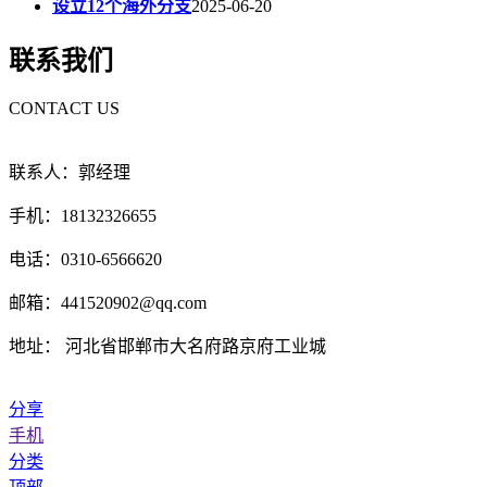
设立12个海外分支
2025-06-20
联系我们
CONTACT US
联系人：郭经理
手机：18132326655
电话：0310-6566620
邮箱：441520902@qq.com
地址： 河北省邯郸市大名府路京府工业城
分享
手机
分类