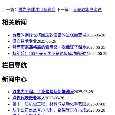
上一篇：
做为全球注目育嘉会
下一篇：
大夫取客户沟通
相关新闻
费者的选择也将因这款设备的呈现而变得
2025-06-28
设立智术专业
2025-06-26
然而历来逼格高的索尼又一次像证了然本
2025-06-25
特朗普：100万美元买下是他最成功的房地
2025-06-25
栏目导航
新闻中心
以电力工程、工业建建及新能源设
2025-06-28
点仅代表做者本人
2025-06-26
第十一届机械工程、材料取从动化手艺国
2025-07-08
从于公司焦点客户吉利、奇瑞等正在市场
2025-06-28