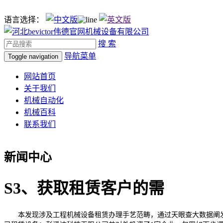
语言选择：
搜 索
导航菜单
Toggle navigation
网站首页
关于我们
机械自动化
机械百科
联系我们
新闻中心
S3、获取租赁客户的需
本发现涉及工程机械设备租赁办理手艺范畴，通过天眼查大数据阐发，