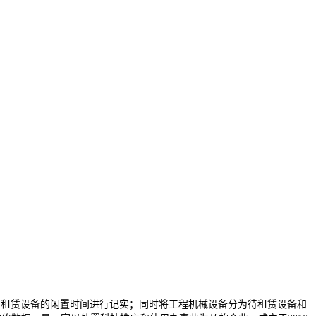
租赁设备的闲置时间进行记实；同时将工程机械设备分为待租赁设备和