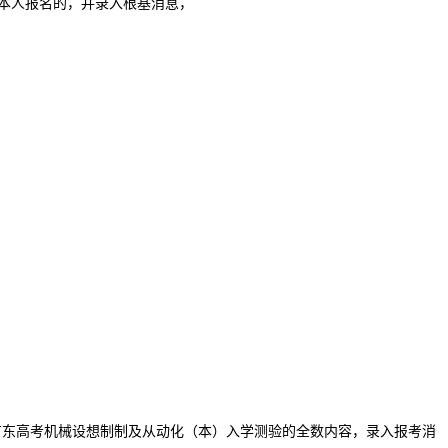
应本人报名的，并录入根基消息，
年广东高考机械设想制制及从动化（本）入学测验的全数内容，录入报考消