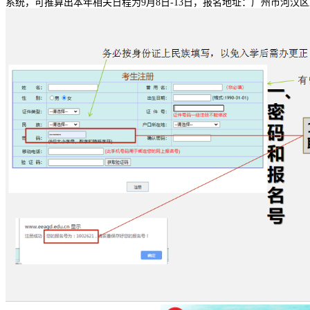
系统，可推算出本年相关日程为9月8日-13日，报名地址：广州市河汉区