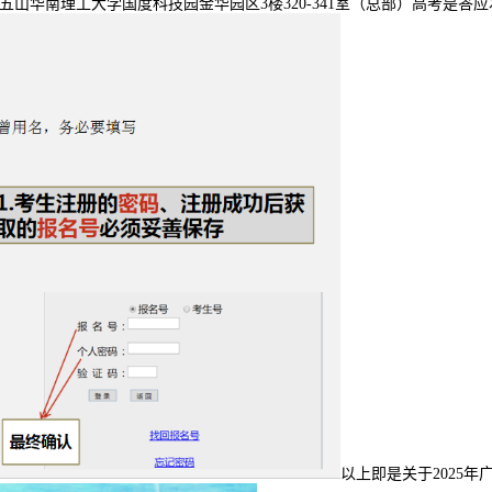
五山华南理工大学国度科技园金华园区3楼320-341室（总部）高考是答
以上即是关于2025