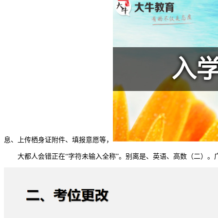
息、上传栖身证附件、填报意愿等，
大都人会错正在“字符未输入全称”。别离是、英语、高数（二）。广东