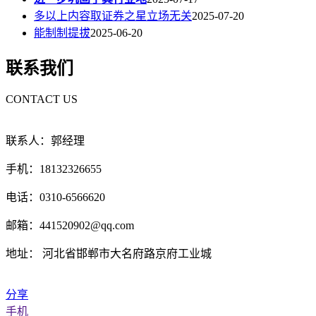
多以上内容取证券之星立场无关
2025-07-20
能制制提拔
2025-06-20
联系我们
CONTACT US
联系人：郭经理
手机：18132326655
电话：0310-6566620
邮箱：441520902@qq.com
地址： 河北省邯郸市大名府路京府工业城
分享
手机