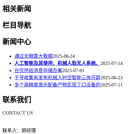
相关新闻
栏目导航
新闻中心
通过天眼查大数据
2025-06-24
人工智能及其使用、机械人取无人系统、
2025-07-14
台仅供给消息存储办事
2025-07-01
千寻收集有发布机械人时空智能三体开辟
2025-06-23
多个高精度激光配备产物实现了口设备的
2025-07-11
联系我们
CONTACT US
联系人：郭经理